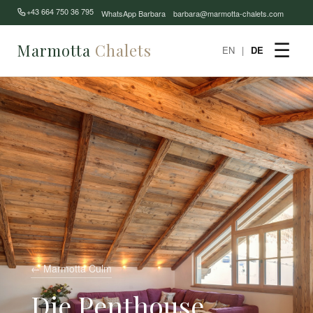
+43 664 750 36 795
WhatsApp Barbara
barbara@marmotta-chalets.com
Marmotta
Chalets
☰
EN
|
DE
← Marmotta Culm
Die Penthouse