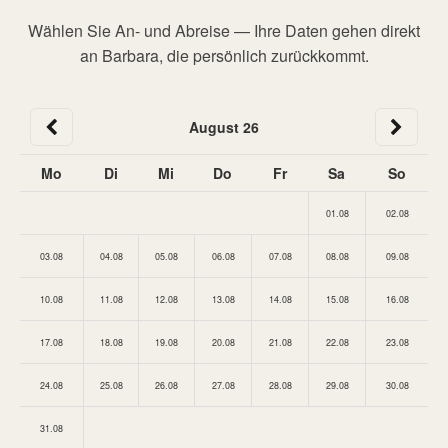
Wählen Sie An- und Abreise — Ihre Daten gehen direkt
an Barbara, die persönlich zurückkommt.
August 26
Mo
Di
Mi
Do
Fr
Sa
So
01.08
02.08
03.08
04.08
05.08
06.08
07.08
08.08
09.08
10.08
11.08
12.08
13.08
14.08
15.08
16.08
17.08
18.08
19.08
20.08
21.08
22.08
23.08
24.08
25.08
26.08
27.08
28.08
29.08
30.08
31.08